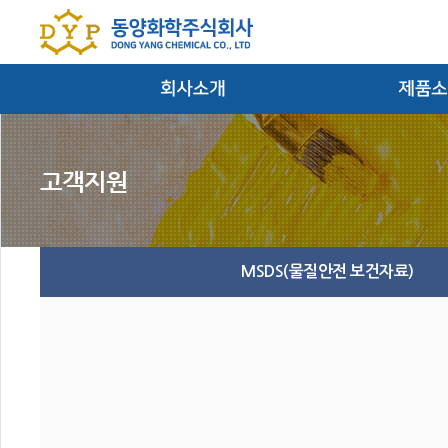
대표이사인사말
염료/안료/반
회사연혁
필름
경영방침
잉크 및 마
찾아오시는 길
MSDS(물질안전 보건자료)