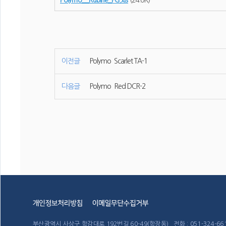
Polymo__Rubine_FG.xls
(24.0K)
이전글
Polymo Scarlet TA-1
다음글
Polymo Red DCR-2
부산광역시 사상구 학감대로 192번길 60-49(학장동) 전화 : 051-324-6611~4