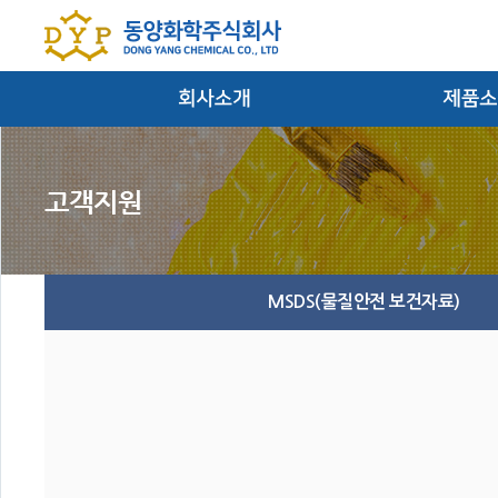
대표이사인사말
염료/안료/반
회사연혁
필름
경영방침
잉크 및 마
찾아오시는 길
MSDS(물질안전 보건자료)