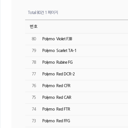
Total 80건
1 페이지
번호
80
Polymo Violet F3B
79
Polymo Scarlet TA-1
78
Polymo Rubine FG
77
Polymo Red DCR-2
76
Polymo Red CFR
75
Polymo Red CAR
74
Polymo Red FTR
73
Polymo Red FFG