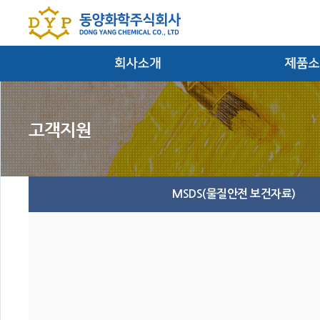
대표이사인사말
염료/안료/반
회사연혁
필름
경영방침
잉크 및 마
찾아오시는 길
MSDS(물질안전 보건자료)