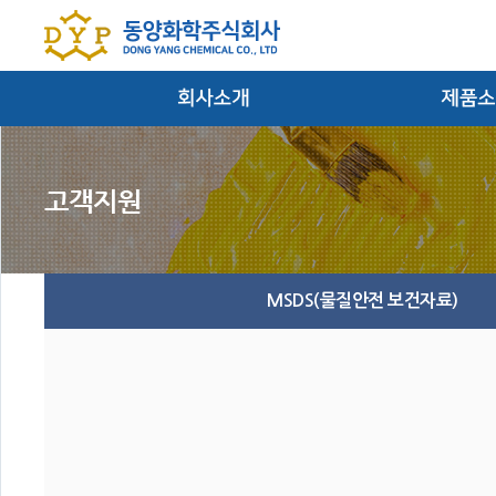
대표이사인사말
염료/안료/반
회사연혁
필름
경영방침
잉크 및 마
찾아오시는 길
MSDS(물질안전 보건자료)