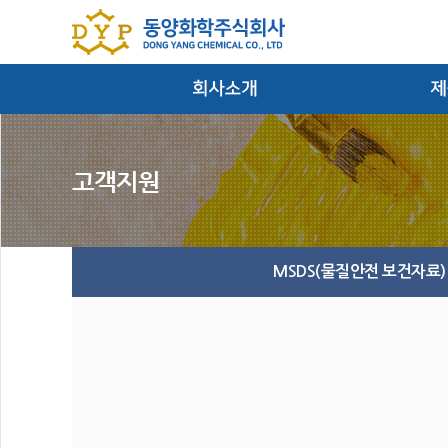
대표이사인사말
염료/안
회사연혁
경영방침
잉크 
찾아오시는 길
MSDS(물질안전 보건자료)