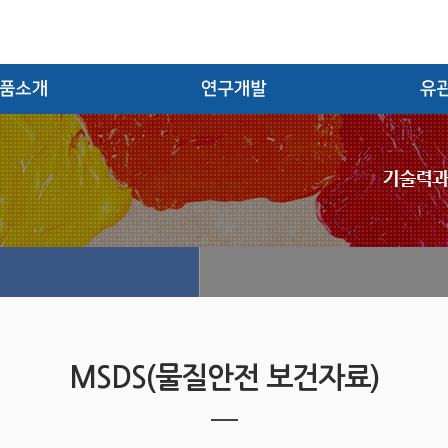
료/반응성 염료
연구소 소개
양정
필름
연구소 업무 FLOW
부산진여
및 마스티지
실험실장비현황
KIWA C
(Dyestuf
KIWA C
(Film 
MSDS(물질안전 보건자료)