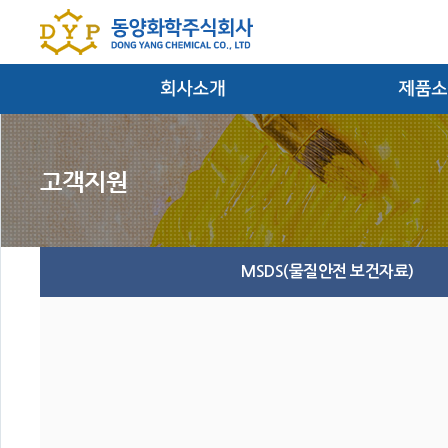
대표이사인사말
염료/안료/반
회사연혁
필름
경영방침
잉크 및 마
찾아오시는 길
MSDS(물질안전 보건자료)