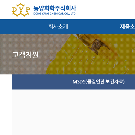
대표이사인사말
염료/안료/반
회사연혁
필름
경영방침
잉크 및 마
찾아오시는 길
MSDS(물질안전 보건자료)