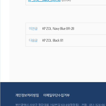
KP_ZOL__Black_DKR.xls
(26.0K)
이전글
KP ZOL Navy Blue BR-2B
다음글
KP ZOL Black 81
부산광역시 사상구 학감대로 192번길 60-49(학장동) 전화 : 051-324-6611~4